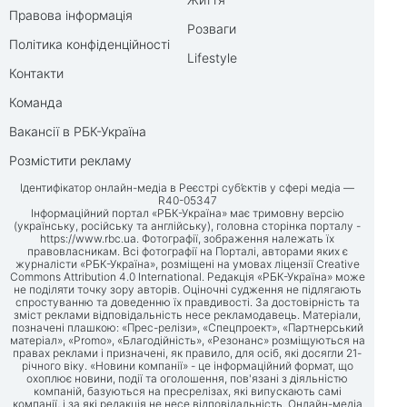
Правова інформація
Розваги
Політика конфіденційності
Lifestyle
Контакти
Команда
Вакансії в РБК-Україна
Розмістити рекламу
Ідентифікатор онлайн-медіа в Реєстрі суб’єктів у сфері медіа —
R40-05347
Інформаційний портал «РБК-Україна» має тримовну версію
(українську, російську та англійську), головна сторінка порталу -
https://www.rbc.ua
. Фотографії, зображення належать їх
правовласникам. Всі фотографії на Порталі, авторами яких є
журналісти «РБК-Україна», розміщені на умовах ліцензії Creative
Commons Attribution 4.0 International. Редакція «РБК-Україна» може
не поділяти точку зору авторів. Оціночні судження не підлягають
спростуванню та доведенню їх правдивості. За достовірність та
зміст реклами відповідальність несе рекламодавець. Матеріали,
позначені плашкою: «Прес-релізи», «Спецпроект», «Партнерський
матеріал», «Promo», «Благодійність», «Резонанс» розміщуються на
правах реклами і призначені, як правило, для осіб, які досягли 21-
річного віку. «Новини компанії» - це інформаційний формат, що
охоплює новини, події та оголошення, пов'язані з діяльністю
компаній, базуються на пресрелізах, які випускають самі
компанії, і за які редакція не несе відповідальність. Онлайн-медіа