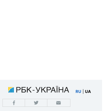
RU
|
UA