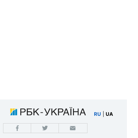
RU
|
UA