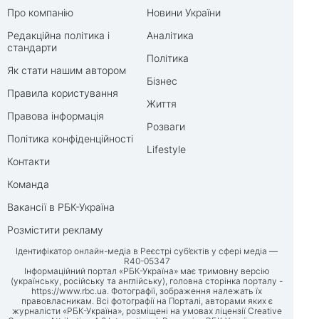
Про компанію
Новини України
Редакційна політика і
Аналітика
стандарти
Політика
Як стати нашим автором
Бізнес
Правила користування
Життя
Правова інформація
Розваги
Політика конфіденційності
Lifestyle
Контакти
Команда
Вакансії в РБК-Україна
Розмістити рекламу
Ідентифікатор онлайн-медіа в Реєстрі суб’єктів у сфері медіа —
R40-05347
Інформаційний портал «РБК-Україна» має тримовну версію
(українську, російську та англійську), головна сторінка порталу -
https://www.rbc.ua
. Фотографії, зображення належать їх
правовласникам. Всі фотографії на Порталі, авторами яких є
журналісти «РБК-Україна», розміщені на умовах ліцензії Creative