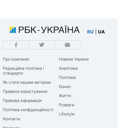
RU
|
UA
Про компанію
Новини України
Редакційна політика і
Аналітика
стандарти
Політика
Як стати нашим автором
Бізнес
Правила користування
Життя
Правова інформація
Розваги
Політика конфіденційності
Lifestyle
Контакти
Команда