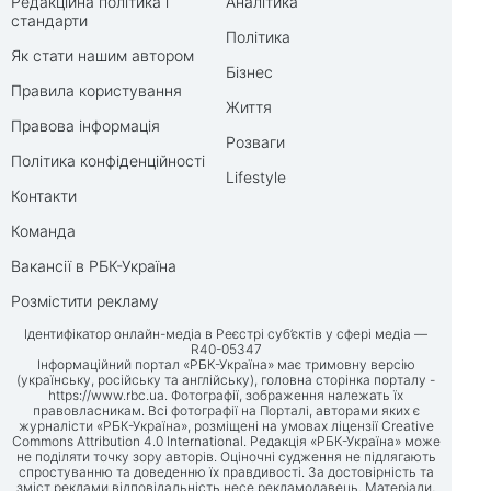
Редакційна політика і
Аналітика
стандарти
Політика
Як стати нашим автором
Бізнес
Правила користування
Життя
Правова інформація
Розваги
Політика конфіденційності
Lifestyle
Контакти
Команда
Вакансії в РБК-Україна
Розмістити рекламу
Ідентифікатор онлайн-медіа в Реєстрі суб’єктів у сфері медіа —
R40-05347
Інформаційний портал «РБК-Україна» має тримовну версію
(українську, російську та англійську), головна сторінка порталу -
https://www.rbc.ua
. Фотографії, зображення належать їх
правовласникам. Всі фотографії на Порталі, авторами яких є
журналісти «РБК-Україна», розміщені на умовах ліцензії Creative
Commons Attribution 4.0 International. Редакція «РБК-Україна» може
не поділяти точку зору авторів. Оціночні судження не підлягають
спростуванню та доведенню їх правдивості. За достовірність та
зміст реклами відповідальність несе рекламодавець. Матеріали,