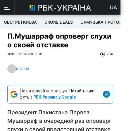
UA
ОБСТРІЛ КИЄВА
DRONE DEALS
ОРМУЗЬКА ПРОТОКА
П.Мушарраф опроверг слухи
о своей отставке
16:00 07.06.2008 Сб
2 хв
RBC.UA
Не витрачай час на шум! Читай тільки
суть з
РБК-Україна у Google
Президент Пакистана Первез
Мушарраф в очередной раз опроверг
слухи о своей предстоящей отставке