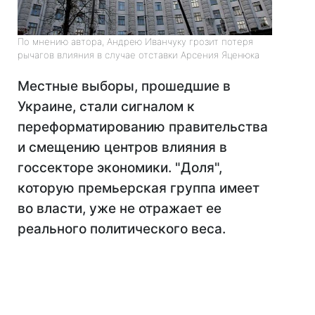
По мнению автора, Андрею Иванчуку грозит потеря
рычагов влияния в случае отставки Арсения Яценюка
Местные выборы, прошедшие в
Украине, стали сигналом к
переформатированию правительства
и смещению центров влияния в
госсекторе экономики. "Доля",
которую премьерская группа имеет
во власти, уже не отражает ее
реального политического веса.