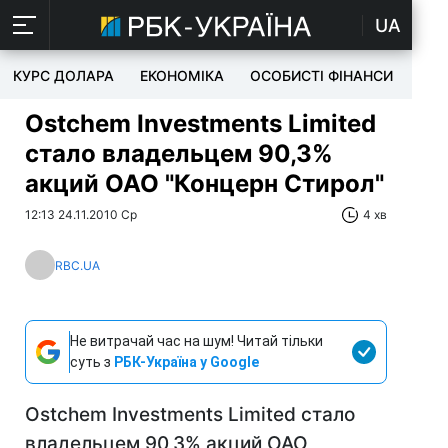
UA
КУРС ДОЛАРА
ЕКОНОМІКА
ОСОБИСТІ ФІНАНСИ
TEC
Ostchem Investments Limited
стало владельцем 90,3%
акций ОАО "Концерн Стирол"
12:13 24.11.2010 Ср
4 хв
RBC.UA
Не витрачай час на шум! Читай тільки
суть з
РБК-Україна у Google
Ostchem Investments Limited стало
владельцем 90,3% акций ОАО