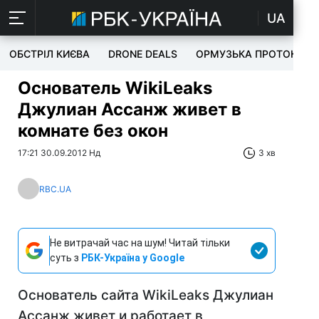
UA
ОБСТРІЛ КИЄВА
DRONE DEALS
ОРМУЗЬКА ПРОТОКА
Основатель WikiLeaks
Джулиан Ассанж живет в
комнате без окон
17:21 30.09.2012 Нд
3 хв
RBC.UA
Не витрачай час на шум! Читай тільки
суть з
РБК-Україна у Google
Основатель сайта WikiLeaks Джулиан
Ассанж живет и работает в