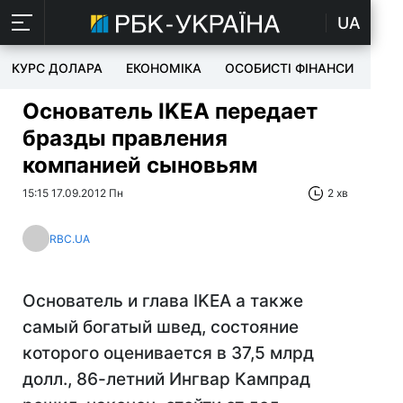
UA
КУРС ДОЛАРА
ЕКОНОМІКА
ОСОБИСТІ ФІНАНСИ
TEC
Основатель IKEA передает
бразды правления
компанией сыновьям
15:15 17.09.2012 Пн
2 хв
RBC.UA
Основатель и глава IKEA а также
самый богатый швед, состояние
которого оценивается в 37,5 млрд
долл., 86-летний Ингвар Кампрад