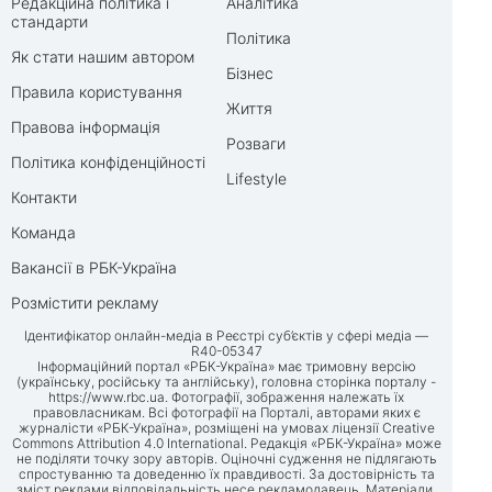
Редакційна політика і
Аналітика
стандарти
Політика
Як стати нашим автором
Бізнес
Правила користування
Життя
Правова інформація
Розваги
Політика конфіденційності
Lifestyle
Контакти
Команда
Вакансії в РБК-Україна
Розмістити рекламу
Ідентифікатор онлайн-медіа в Реєстрі суб’єктів у сфері медіа —
R40-05347
Інформаційний портал «РБК-Україна» має тримовну версію
(українську, російську та англійську), головна сторінка порталу -
https://www.rbc.ua
. Фотографії, зображення належать їх
правовласникам. Всі фотографії на Порталі, авторами яких є
журналісти «РБК-Україна», розміщені на умовах ліцензії Creative
Commons Attribution 4.0 International. Редакція «РБК-Україна» може
не поділяти точку зору авторів. Оціночні судження не підлягають
спростуванню та доведенню їх правдивості. За достовірність та
зміст реклами відповідальність несе рекламодавець. Матеріали,