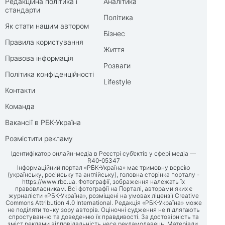
Редакційна політика і
Аналітика
стандарти
Політика
Як стати нашим автором
Бізнес
Правила користування
Життя
Правова інформація
Розваги
Політика конфіденційності
Lifestyle
Контакти
Команда
Вакансії в РБК-Україна
Розмістити рекламу
Ідентифікатор онлайн-медіа в Реєстрі суб’єктів у сфері медіа —
R40-05347
Інформаційний портал «РБК-Україна» має тримовну версію
(українську, російську та англійську), головна сторінка порталу -
https://www.rbc.ua
. Фотографії, зображення належать їх
правовласникам. Всі фотографії на Порталі, авторами яких є
журналісти «РБК-Україна», розміщені на умовах ліцензії Creative
Commons Attribution 4.0 International. Редакція «РБК-Україна» може
не поділяти точку зору авторів. Оціночні судження не підлягають
спростуванню та доведенню їх правдивості. За достовірність та
зміст реклами відповідальність несе рекламодавець. Матеріали,