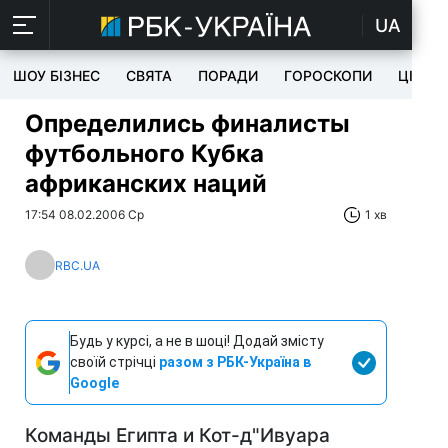
UA
ШОУ БІЗНЕС
СВЯТА
ПОРАДИ
ГОРОСКОПИ
ЦІКАВ
Определились финалисты
футбольного Кубка
африканских наций
17:54 08.02.2006 Ср
1 хв
RBC.UA
Будь у курсі, а не в шоці! Додай змісту
своїй стрічці
разом з РБК-Україна в
Google
Команды Египта и Кот-д"Ивуара