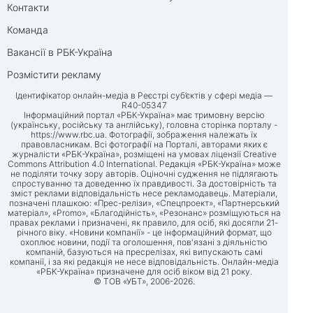
Контакти
Команда
Вакансії в РБК-Україна
Розмістити рекламу
Ідентифікатор онлайн-медіа в Реєстрі суб’єктів у сфері медіа —
R40-05347
Інформаційний портал «РБК-Україна» має тримовну версію
(українську, російську та англійську), головна сторінка порталу -
https://www.rbc.ua
. Фотографії, зображення належать їх
правовласникам. Всі фотографії на Порталі, авторами яких є
журналісти «РБК-Україна», розміщені на умовах ліцензії Creative
Commons Attribution 4.0 International. Редакція «РБК-Україна» може
не поділяти точку зору авторів. Оціночні судження не підлягають
спростуванню та доведенню їх правдивості. За достовірність та
зміст реклами відповідальність несе рекламодавець. Матеріали,
позначені плашкою: «Прес-релізи», «Спецпроект», «Партнерський
матеріал», «Promo», «Благодійність», «Резонанс» розміщуються на
правах реклами і призначені, як правило, для осіб, які досягли 21-
річного віку. «Новини компанії» - це інформаційний формат, що
охоплює новини, події та оголошення, пов'язані з діяльністю
компаній, базуються на пресрелізах, які випускають самі
компанії, і за які редакція не несе відповідальність. Онлайн-медіа
«РБК-Україна» призначене для осіб віком від 21 року.
© ТОВ «УБТ», 2006-2026.