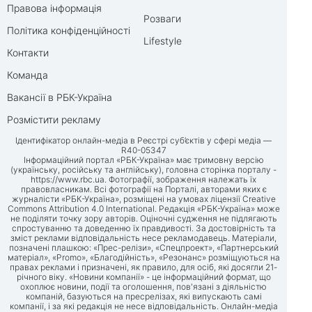
Правова інформація
Розваги
Політика конфіденційності
Lifestyle
Контакти
Команда
Вакансії в РБК-Україна
Розмістити рекламу
Ідентифікатор онлайн-медіа в Реєстрі суб’єктів у сфері медіа —
R40-05347
Інформаційний портал «РБК-Україна» має тримовну версію
(українську, російську та англійську), головна сторінка порталу -
https://www.rbc.ua
. Фотографії, зображення належать їх
правовласникам. Всі фотографії на Порталі, авторами яких є
журналісти «РБК-Україна», розміщені на умовах ліцензії Creative
Commons Attribution 4.0 International. Редакція «РБК-Україна» може
не поділяти точку зору авторів. Оціночні судження не підлягають
спростуванню та доведенню їх правдивості. За достовірність та
зміст реклами відповідальність несе рекламодавець. Матеріали,
позначені плашкою: «Прес-релізи», «Спецпроект», «Партнерський
матеріал», «Promo», «Благодійність», «Резонанс» розміщуються на
правах реклами і призначені, як правило, для осіб, які досягли 21-
річного віку. «Новини компанії» - це інформаційний формат, що
охоплює новини, події та оголошення, пов'язані з діяльністю
компаній, базуються на пресрелізах, які випускають самі
компанії, і за які редакція не несе відповідальність. Онлайн-медіа