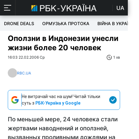
UA
DRONE DEALS
ОРМУЗЬКА ПРОТОКА
ВІЙНА В УКРАЇНІ
Оползни в Индонезии унесли
жизни более 20 человек
16:03 22.02.2006 Ср
1 хв
RBC.UA
Не витрачай час на шум! Читай тільки
суть з
РБК-Україна у Google
По меньшей мере, 24 человека стали
жертвами наводнений и оползней,
вызванных проливными дождями на