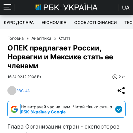
UA
КУРС ДОЛАРА
ЕКОНОМІКА
ОСОБИСТІ ФІНАНСИ
TEC
Головна
»
Аналітика
»
Статті
ОПЕК предлагает России,
Норвегии и Мексике стать ее
членами
16:24 02.12.2008 Вт
2 хв
RBC.UA
Не витрачай час на шум! Читай тільки суть з
РБК-Україна у Google
Глава Организации стран - экспортеров