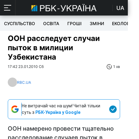
UA
СУСПІЛЬСТВО
ОСВІТА
ГРОШІ
ЗМІНИ
ЕКОЛОГІЯ
ООН расследует случаи
пыток в милиции
Узбекистана
17:42 23.01.2010 Сб
1 хв
RBC.UA
Не витрачай час на шум! Читай тільки
суть з
РБК-Україна у Google
ООН намерено провести тщательно
расследование случаев пыток в