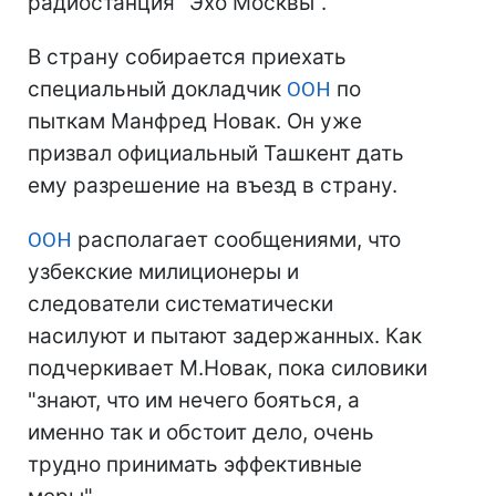
радиостанция "Эхо Москвы".
В страну собирается приехать
специальный докладчик
ООН
по
пыткам Манфред Новак. Он уже
призвал официальный Ташкент дать
ему разрешение на въезд в страну.
ООН
располагает сообщениями, что
узбекские милиционеры и
следователи систематически
насилуют и пытают задержанных. Как
подчеркивает М.Новак, пока силовики
"знают, что им нечего бояться, а
именно так и обстоит дело, очень
трудно принимать эффективные