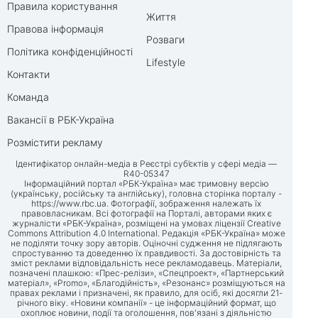
Правила користування
Життя
Правова інформація
Розваги
Політика конфіденційності
Lifestyle
Контакти
Команда
Вакансії в РБК-Україна
Розмістити рекламу
Ідентифікатор онлайн-медіа в Реєстрі суб’єктів у сфері медіа —
R40-05347
Інформаційний портал «РБК-Україна» має тримовну версію
(українську, російську та англійську), головна сторінка порталу -
https://www.rbc.ua
. Фотографії, зображення належать їх
правовласникам. Всі фотографії на Порталі, авторами яких є
журналісти «РБК-Україна», розміщені на умовах ліцензії Creative
Commons Attribution 4.0 International. Редакція «РБК-Україна» може
не поділяти точку зору авторів. Оціночні судження не підлягають
спростуванню та доведенню їх правдивості. За достовірність та
зміст реклами відповідальність несе рекламодавець. Матеріали,
позначені плашкою: «Прес-релізи», «Спецпроект», «Партнерський
матеріал», «Promo», «Благодійність», «Резонанс» розміщуються на
правах реклами і призначені, як правило, для осіб, які досягли 21-
річного віку. «Новини компанії» - це інформаційний формат, що
охоплює новини, події та оголошення, пов'язані з діяльністю