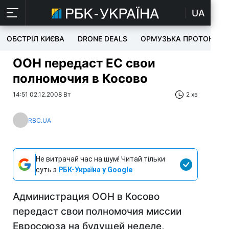
UA
ОБСТРІЛ КИЄВА
DRONE DEALS
ОРМУЗЬКА ПРОТОКА
ООН передаст ЕС свои
полномочия в Косово
14:51 02.12.2008 Вт
2 хв
RBC.UA
Не витрачай час на шум! Читай тільки
суть з
РБК-Україна у Google
Администрация ООН в Косово
передаст свои полномочия миссии
Евросоюза на будущей неделе,