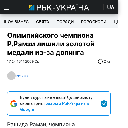
UA
ШОУ БІЗНЕС
СВЯТА
ПОРАДИ
ГОРОСКОПИ
ЦІКАВ
Олимпийского чемпиона
Р.Рамзи лишили золотой
медали из-за допинга
17:24 18.11.2009 Ср
2 хв
RBC.UA
Будь у курсі, а не в шоці! Додай змісту
своїй стрічці
разом з РБК-Україна в
Google
Рашида Рамзи, чемпиона