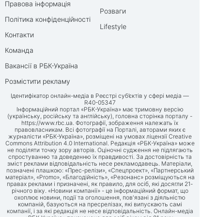
Правова інформація
Розваги
Політика конфіденційності
Lifestyle
Контакти
Команда
Вакансії в РБК-Україна
Розмістити рекламу
Ідентифікатор онлайн-медіа в Реєстрі суб’єктів у сфері медіа —
R40-05347
Інформаційний портал «РБК-Україна» має тримовну версію
(українську, російську та англійську), головна сторінка порталу -
https://www.rbc.ua
. Фотографії, зображення належать їх
правовласникам. Всі фотографії на Порталі, авторами яких є
журналісти «РБК-Україна», розміщені на умовах ліцензії Creative
Commons Attribution 4.0 International. Редакція «РБК-Україна» може
не поділяти точку зору авторів. Оціночні судження не підлягають
спростуванню та доведенню їх правдивості. За достовірність та
зміст реклами відповідальність несе рекламодавець. Матеріали,
позначені плашкою: «Прес-релізи», «Спецпроект», «Партнерський
матеріал», «Promo», «Благодійність», «Резонанс» розміщуються на
правах реклами і призначені, як правило, для осіб, які досягли 21-
річного віку. «Новини компанії» - це інформаційний формат, що
охоплює новини, події та оголошення, пов'язані з діяльністю
компаній, базуються на пресрелізах, які випускають самі
компанії, і за які редакція не несе відповідальність. Онлайн-медіа