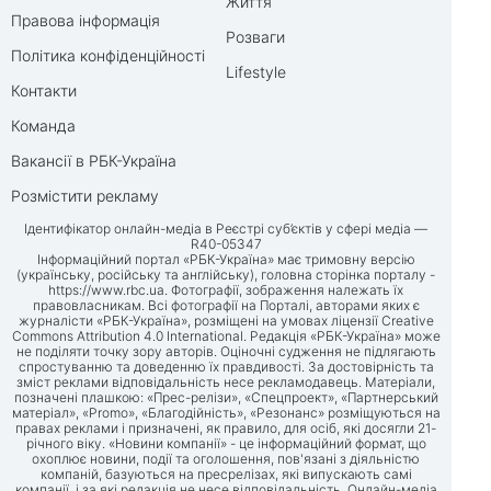
Життя
Правова інформація
Розваги
Політика конфіденційності
Lifestyle
Контакти
Команда
Вакансії в РБК-Україна
Розмістити рекламу
Ідентифікатор онлайн-медіа в Реєстрі суб’єктів у сфері медіа —
R40-05347
Інформаційний портал «РБК-Україна» має тримовну версію
(українську, російську та англійську), головна сторінка порталу -
https://www.rbc.ua
. Фотографії, зображення належать їх
правовласникам. Всі фотографії на Порталі, авторами яких є
журналісти «РБК-Україна», розміщені на умовах ліцензії Creative
Commons Attribution 4.0 International. Редакція «РБК-Україна» може
не поділяти точку зору авторів. Оціночні судження не підлягають
спростуванню та доведенню їх правдивості. За достовірність та
зміст реклами відповідальність несе рекламодавець. Матеріали,
позначені плашкою: «Прес-релізи», «Спецпроект», «Партнерський
матеріал», «Promo», «Благодійність», «Резонанс» розміщуються на
правах реклами і призначені, як правило, для осіб, які досягли 21-
річного віку. «Новини компанії» - це інформаційний формат, що
охоплює новини, події та оголошення, пов'язані з діяльністю
компаній, базуються на пресрелізах, які випускають самі
компанії, і за які редакція не несе відповідальність. Онлайн-медіа