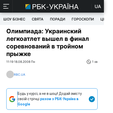
UA
ШОУ БІЗНЕС
СВЯТА
ПОРАДИ
ГОРОСКОПИ
ЦІКАВ
Олимпиада: Украинский
легкоатлет вышел в финал
соревнований в тройном
прыжке
11:19 18.08.2008 Пн
1 хв
RBC.UA
Будь у курсі, а не в шоці! Додай змісту
своїй стрічці
разом з РБК-Україна в
Google