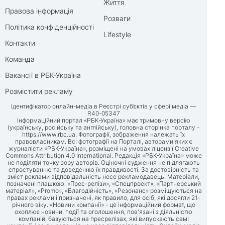
Життя
Правова інформація
Розваги
Політика конфіденційності
Lifestyle
Контакти
Команда
Вакансії в РБК-Україна
Розмістити рекламу
Ідентифікатор онлайн-медіа в Реєстрі суб’єктів у сфері медіа —
R40-05347
Інформаційний портал «РБК-Україна» має тримовну версію
(українську, російську та англійську), головна сторінка порталу -
https://www.rbc.ua
. Фотографії, зображення належать їх
правовласникам. Всі фотографії на Порталі, авторами яких є
журналісти «РБК-Україна», розміщені на умовах ліцензії Creative
Commons Attribution 4.0 International. Редакція «РБК-Україна» може
не поділяти точку зору авторів. Оціночні судження не підлягають
спростуванню та доведенню їх правдивості. За достовірність та
зміст реклами відповідальність несе рекламодавець. Матеріали,
позначені плашкою: «Прес-релізи», «Спецпроект», «Партнерський
матеріал», «Promo», «Благодійність», «Резонанс» розміщуються на
правах реклами і призначені, як правило, для осіб, які досягли 21-
річного віку. «Новини компанії» - це інформаційний формат, що
охоплює новини, події та оголошення, пов'язані з діяльністю
компаній, базуються на пресрелізах, які випускають самі