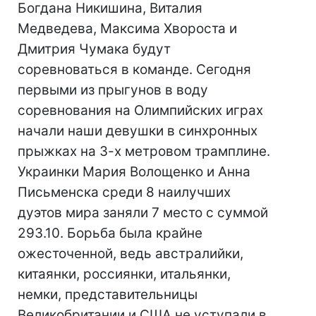
Богдана Никишина, Виталия
Медведева, Максима Хвороста и
Дмитрия Чумака будут
соревноваться в команде. Сегодня
первыми из прыгунов в воду
соревнования на Олимпийских играх
начали наши девушки в синхронных
прыжках на 3-х метровом трамплине.
Украинки Мария Волощенко и Анна
Письменска среди 8 наилучших
дуэтов мира заняли 7 место с суммой
293.10. Борьба была крайне
ожесточенной, ведь австралийки,
китаянки, россиянки, итальянки,
немки, представительницы
Великобритании и США не уступали в