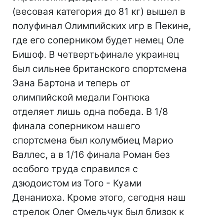
(весовая категория до 81 кг) вышел в
полуфинал Олимпийских игр в Пекине,
где его соперником будет немец Оле
Бишоф. В четвертьфинале украинец
был сильнее британского спортсмена
Эана Бартона и теперь от
олимпийской медали Гонтюка
отделяет лишь одна победа. В 1/8
финала соперником нашего
спортсмена был колумбиец Марио
Валлес, а в 1/16 финала Роман без
особого труда справился с
дзюдоистом из Того - Куами
Денаниоха. Кроме этого, сегодня наш
стрелок Олег Омельчук был близок к