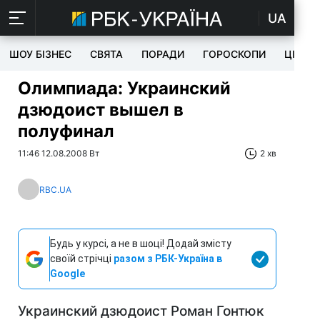
UA
ШОУ БІЗНЕС
СВЯТА
ПОРАДИ
ГОРОСКОПИ
ЦІКАВ
Олимпиада: Украинский
дзюдоист вышел в
полуфинал
11:46 12.08.2008 Вт
2 хв
RBC.UA
Будь у курсі, а не в шоці! Додай змісту
своїй стрічці
разом з РБК-Україна в
Google
Украинский дзюдоист Роман Гонтюк