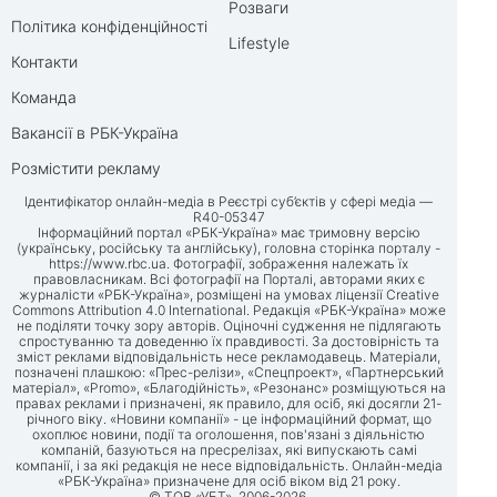
Розваги
Політика конфіденційності
Lifestyle
Контакти
Команда
Вакансії в РБК-Україна
Розмістити рекламу
Ідентифікатор онлайн-медіа в Реєстрі суб’єктів у сфері медіа —
R40-05347
Інформаційний портал «РБК-Україна» має тримовну версію
(українську, російську та англійську), головна сторінка порталу -
https://www.rbc.ua
. Фотографії, зображення належать їх
правовласникам. Всі фотографії на Порталі, авторами яких є
журналісти «РБК-Україна», розміщені на умовах ліцензії Creative
Commons Attribution 4.0 International. Редакція «РБК-Україна» може
не поділяти точку зору авторів. Оціночні судження не підлягають
спростуванню та доведенню їх правдивості. За достовірність та
зміст реклами відповідальність несе рекламодавець. Матеріали,
позначені плашкою: «Прес-релізи», «Спецпроект», «Партнерський
матеріал», «Promo», «Благодійність», «Резонанс» розміщуються на
правах реклами і призначені, як правило, для осіб, які досягли 21-
річного віку. «Новини компанії» - це інформаційний формат, що
охоплює новини, події та оголошення, пов'язані з діяльністю
компаній, базуються на пресрелізах, які випускають самі
компанії, і за які редакція не несе відповідальність. Онлайн-медіа
«РБК-Україна» призначене для осіб віком від 21 року.
© ТОВ «УБТ», 2006-2026.