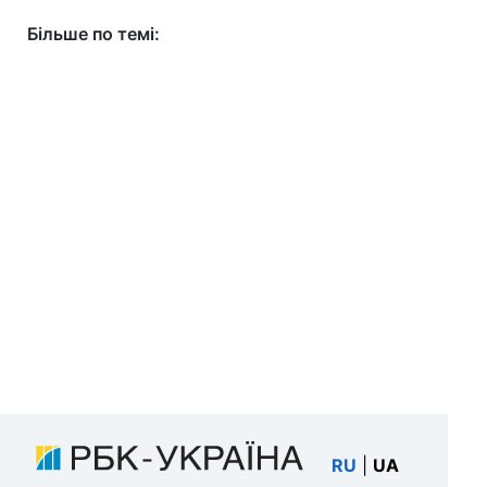
Більше по темі:
RU
|
UA