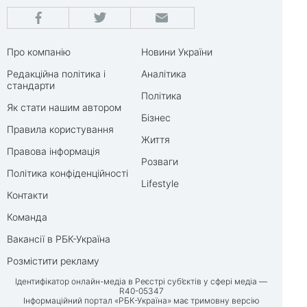
Про компанію
Новини України
Редакційна політика і
Аналітика
стандарти
Політика
Як стати нашим автором
Бізнес
Правила користування
Життя
Правова інформація
Розваги
Політика конфіденційності
Lifestyle
Контакти
Команда
Вакансії в РБК-Україна
Розмістити рекламу
Ідентифікатор онлайн-медіа в Реєстрі суб’єктів у сфері медіа —
R40-05347
Інформаційний портал «РБК-Україна» має тримовну версію