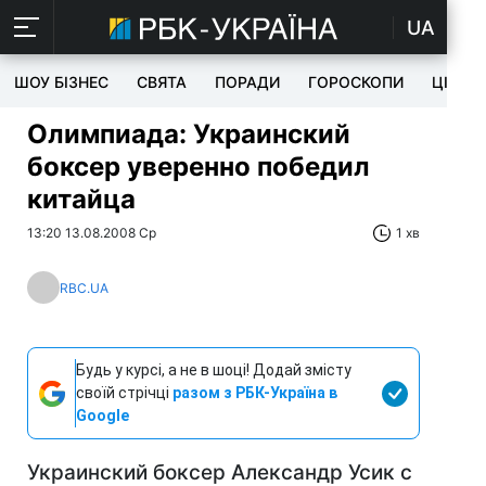
UA
ШОУ БІЗНЕС
СВЯТА
ПОРАДИ
ГОРОСКОПИ
ЦІКАВ
Олимпиада: Украинский
боксер уверенно победил
китайца
13:20 13.08.2008 Ср
1 хв
RBC.UA
Будь у курсі, а не в шоці! Додай змісту
своїй стрічці
разом з РБК-Україна в
Google
Украинский боксер Александр Усик с