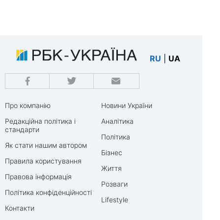
RU
|
UA
Про компанію
Новини України
Редакційна політика і
Аналітика
стандарти
Політика
Як стати нашим автором
Бізнес
Правила користування
Життя
Правова інформація
Розваги
Політика конфіденційності
Lifestyle
Контакти