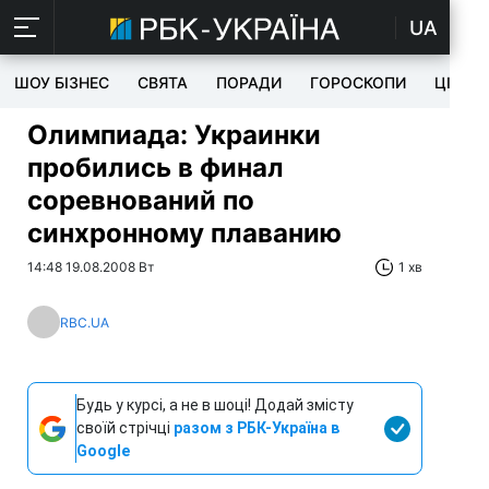
UA
ШОУ БІЗНЕС
СВЯТА
ПОРАДИ
ГОРОСКОПИ
ЦІКАВ
Олимпиада: Украинки
пробились в финал
соревнований по
синхронному плаванию
14:48 19.08.2008 Вт
1 хв
RBC.UA
Будь у курсі, а не в шоці! Додай змісту
своїй стрічці
разом з РБК-Україна в
Google