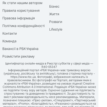
Як стати нашим автором
Бізнес
Правила користування
Життя
Правова інформація
Розваги
Політика конфіденційності
Lifestyle
Контакти
Команда
Вакансії в РБК-Україна
Розмістити рекламу
Ідентифікатор онлайн-медіа в Реєстрі суб’єктів у сфері медіа —
R40-05347
Інформаційний портал «РБК-Україна» має тримовну версію
(українську, російську та англійську), головна сторінка порталу -
https://www.rbc.ua
. Фотографії, зображення належать їх
правовласникам. Всі фотографії на Порталі, авторами яких є
журналісти «РБК-Україна», розміщені на умовах ліцензії Creative
Commons Attribution 4.0 International. Редакція «РБК-Україна» може
не поділяти точку зору авторів. Оціночні судження не підлягають
спростуванню та доведенню їх правдивості. За достовірність та
зміст реклами відповідальність несе рекламодавець. Матеріали,
позначені плашкою: «Прес-релізи», «Спецпроект», «Партнерський
матеріал», «Promo», «Благодійність», «Резонанс» розміщуються на
правах реклами і призначені, як правило, для осіб, які досягли 21-