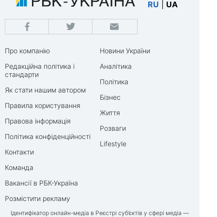
RU
|
UA
Про компанію
Новини України
Редакційна політика і
Аналітика
стандарти
Політика
Як стати нашим автором
Бізнес
Правила користування
Життя
Правова інформація
Розваги
Політика конфіденційності
Lifestyle
Контакти
Команда
Вакансії в РБК-Україна
Розмістити рекламу
Ідентифікатор онлайн-медіа в Реєстрі суб’єктів у сфері медіа —