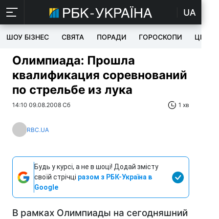
UA
ШОУ БІЗНЕС
СВЯТА
ПОРАДИ
ГОРОСКОПИ
ЦІКАВ
Олимпиада: Прошла
квалификация соревнований
по стрельбе из лука
14:10 09.08.2008 Сб
1 хв
RBC.UA
Будь у курсі, а не в шоці! Додай змісту
своїй стрічці
разом з РБК-Україна в
Google
В рамках Олимпиады на сегодняшний