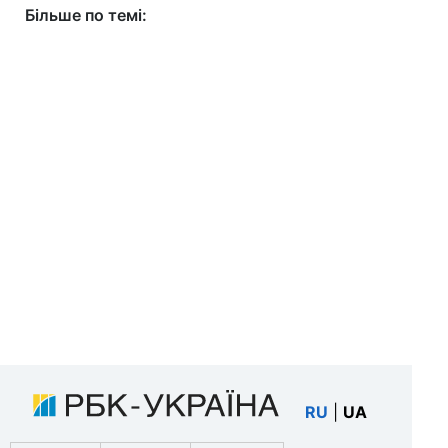
Більше по темі:
RU
|
UA