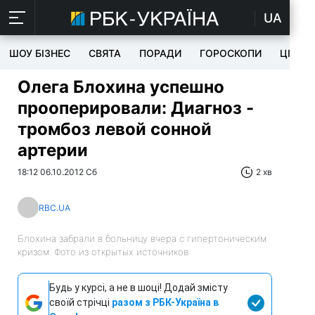
UA
ШОУ БІЗНЕС
СВЯТА
ПОРАДИ
ГОРОСКОПИ
ЦІКАВ
Олега Блохина успешно
прооперировали: Диагноз -
тромбоз левой сонной
артерии
18:12 06.10.2012 Сб
2 хв
RBC.UA
Блохина забрали в больницу вчера с гипертоническим
кризом. Фото из открытых источников
Будь у курсі, а не в шоці! Додай змісту
своїй стрічці
разом з РБК-Україна в