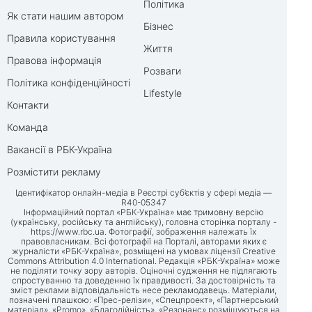
Політика
Як стати нашим автором
Бізнес
Правила користування
Життя
Правова інформація
Розваги
Політика конфіденційності
Lifestyle
Контакти
Команда
Вакансії в РБК-Україна
Розмістити рекламу
Ідентифікатор онлайн-медіа в Реєстрі суб’єктів у сфері медіа —
R40-05347
Інформаційний портал «РБК-Україна» має тримовну версію
(українську, російську та англійську), головна сторінка порталу -
https://www.rbc.ua
. Фотографії, зображення належать їх
правовласникам. Всі фотографії на Порталі, авторами яких є
журналісти «РБК-Україна», розміщені на умовах ліцензії Creative
Commons Attribution 4.0 International. Редакція «РБК-Україна» може
не поділяти точку зору авторів. Оціночні судження не підлягають
спростуванню та доведенню їх правдивості. За достовірність та
зміст реклами відповідальність несе рекламодавець. Матеріали,
позначені плашкою: «Прес-релізи», «Спецпроект», «Партнерський
матеріал», «Promo», «Благодійність», «Резонанс» розміщуються на