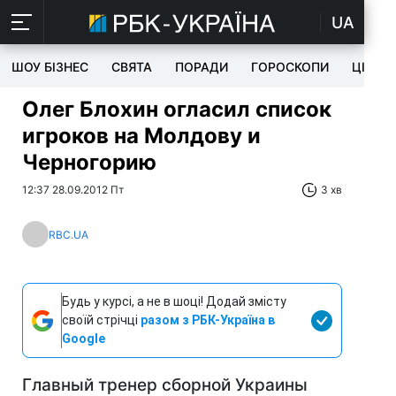
UA
ШОУ БІЗНЕС
СВЯТА
ПОРАДИ
ГОРОСКОПИ
ЦІКАВ
Олег Блохин огласил список
игроков на Молдову и
Черногорию
12:37 28.09.2012 Пт
3 хв
RBC.UA
Будь у курсі, а не в шоці! Додай змісту
своїй стрічці
разом з РБК-Україна в
Google
Главный тренер сборной Украины