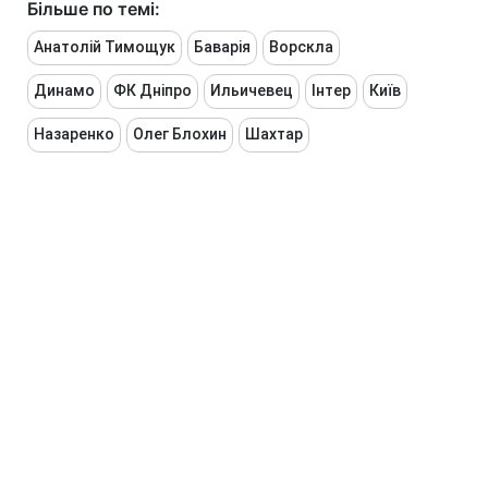
Більше по темі:
Анатолій Тимощук
Баварія
Ворскла
Динамо
ФК Дніпро
Ильичевец
Інтер
Київ
Назаренко
Олег Блохин
Шахтар