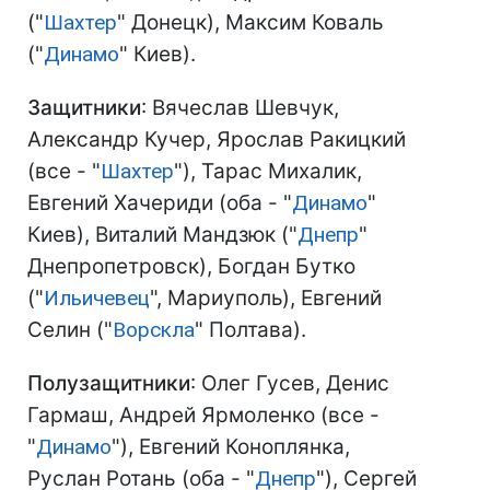
("
Шахтер
" Донецк), Максим Коваль
("
Динамо
" Киев).
Защитники
: Вячеслав Шевчук,
Александр Кучер, Ярослав Ракицкий
(все - "
Шахтер
"), Тарас Михалик,
Евгений Хачериди (оба - "
Динамо
"
Киев), Виталий Мандзюк ("
Днепр
"
Днепропетровск), Богдан Бутко
("
Ильичевец
", Мариуполь), Евгений
Селин ("
Ворскла
" Полтава).
Полузащитники
: Олег Гусев, Денис
Гармаш, Андрей Ярмоленко (все -
"
Динамо
"), Евгений Коноплянка,
Руслан Ротань (оба - "
Днепр
"), Сергей