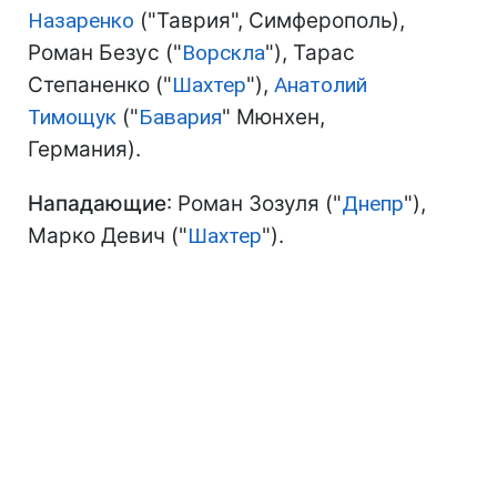
Назаренко
("Таврия", Симферополь),
Роман Безус ("
Ворскла
"), Тарас
Степаненко ("
Шахтер
"),
Анатолий
Тимощук
("
Бавария
" Мюнхен,
Германия).
Нападающие
: Роман Зозуля ("
Днепр
"),
Марко Девич ("
Шахтер
").