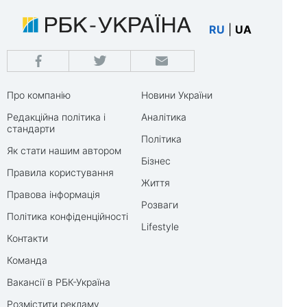
RU
|
UA
Про компанію
Новини України
Редакційна політика і
Аналітика
стандарти
Політика
Як стати нашим автором
Бізнес
Правила користування
Життя
Правова інформація
Розваги
Політика конфіденційності
Lifestyle
Контакти
Команда
Вакансії в РБК-Україна
Розмістити рекламу