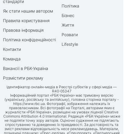
стандарти
Політика
Як стати нашим автором
Бізнес
Правила користування
Життя
Правова інформація
Розваги
Політика конфіденційності
Lifestyle
Контакти
Команда
Вакансії в РБК-Україна
Розмістити рекламу
Ідентифікатор онлайн-медіа в Реєстрі суб’єктів у сфері медіа —
R40-05347
Інформаційний портал «РБК-Україна» має тримовну версію
(українську, російську та англійську), головна сторінка порталу -
https://www.rbc.ua
. Фотографії, зображення належать їх
правовласникам. Всі фотографії на Порталі, авторами яких є
журналісти «РБК-Україна», розміщені на умовах ліцензії Creative
Commons Attribution 4.0 International. Редакція «РБК-Україна» може
не поділяти точку зору авторів. Оціночні судження не підлягають
спростуванню та доведенню їх правдивості. За достовірність та
зміст реклами відповідальність несе рекламодавець. Матеріали,
позначені плашкою: «Прес-релізи», «Спецпроект», «Партнерський