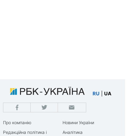
RU
|
UA
Про компанію
Новини України
Редакційна політика і
Аналітика