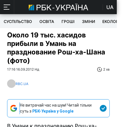
UA
СУСПІЛЬСТВО
ОСВІТА
ГРОШІ
ЗМІНИ
ЕКОЛОГІЯ
Около 19 тыс. хасидов
прибыли в Умань на
празднование Рош-ха-Шана
(фото)
17:16 16.09.2012 Нд
2 хв
RBC.UA
Не витрачай час на шум! Читай тільки
суть з
РБК-Україна у Google
В Умани к празднованию Рош-ха-