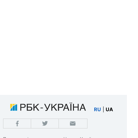
RU
|
UA