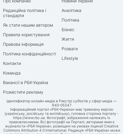
Про компанію
Новини України
Редакційна політика і
Аналітика
стандарти
Політика
Як стати нашим автором
Бізнес
Правила користування
Життя
Правова інформація
Розваги
Політика конфіденційності
Lifestyle
Контакти
Команда
Вакансії в РБК-Україна
Розмістити рекламу
Ідентифікатор онлайн-медіа в Реєстрі суб’єктів у сфері медіа —
R40-05347
Інформаційний портал «РБК-Україна» має тримовну версію
(українську, російську та англійську), головна сторінка порталу -
https://www.rbc.ua
. Фотографії, зображення належать їх
правовласникам. Всі фотографії на Порталі, авторами яких є
журналісти «РБК-Україна», розміщені на умовах ліцензії Creative
Commons Attribution 4.0 International. Редакція «РБК-Україна» може