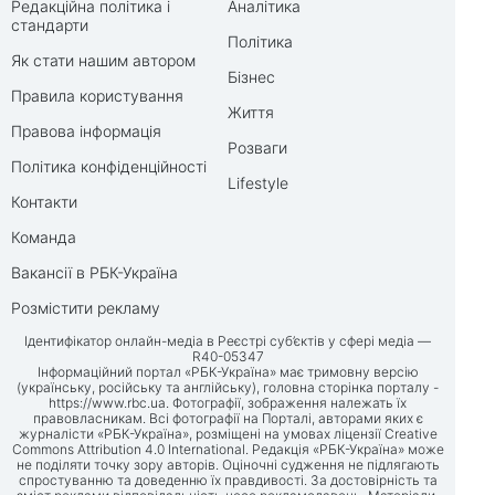
Редакційна політика і
Аналітика
стандарти
Політика
Як стати нашим автором
Бізнес
Правила користування
Життя
Правова інформація
Розваги
Політика конфіденційності
Lifestyle
Контакти
Команда
Вакансії в РБК-Україна
Розмістити рекламу
Ідентифікатор онлайн-медіа в Реєстрі суб’єктів у сфері медіа —
R40-05347
Інформаційний портал «РБК-Україна» має тримовну версію
(українську, російську та англійську), головна сторінка порталу -
https://www.rbc.ua
. Фотографії, зображення належать їх
правовласникам. Всі фотографії на Порталі, авторами яких є
журналісти «РБК-Україна», розміщені на умовах ліцензії Creative
Commons Attribution 4.0 International. Редакція «РБК-Україна» може
не поділяти точку зору авторів. Оціночні судження не підлягають
спростуванню та доведенню їх правдивості. За достовірність та