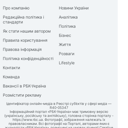
Про компанію
Новини України
Редакційна політика і
Аналітика
стандарти
Політика
Як стати нашим автором
Бізнес
Правила користування
Життя
Правова інформація
Розваги
Політика конфіденційності
Lifestyle
Контакти
Команда
Вакансії в РБК-Україна
Розмістити рекламу
Ідентифікатор онлайн-медіа в Реєстрі суб’єктів у сфері медіа —
R40-05347
Інформаційний портал «РБК-Україна» має тримовну версію
(українську, російську та англійську), головна сторінка порталу -
https://www.rbc.ua
. Фотографії, зображення належать їх
правовласникам. Всі фотографії на Порталі, авторами яких є
журналісти «РБК-Україна», розміщені на умовах ліцензії Creative