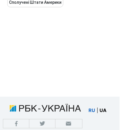
Сполучені Штати Америки
RU
|
UA