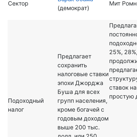
Сектор
Мит Ромн
(демократ)
Предлага
постоянн
подоходно
25%, 28%,
Предлагает
продолжи
сохранить
предлага
налоговые ставки
структур
эпохи Джорджа
ставок н
Буша для всех
простую 
Подоходный
групп населения,
налог
кроме богачей с
годовым доходом
выше 200 тыс.
долл. или 250