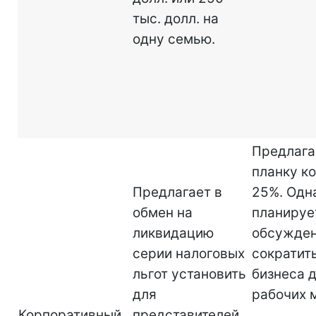
тыс. долл. на
одну семью.
Предлага
планку к
Предлагает в
25%. Одна
обмен на
планируе
ликвидацию
обсужден
серии налоговых
сократит
льгот установить
бизнеса 
для
рабочих м
Корпоративный
представителей