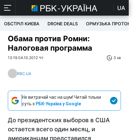
UA
ОБСТРІЛ КИЄВА
DRONE DEALS
ОРМУЗЬКА ПРОТОКА
Обама против Ромни:
Налоговая программа
13:19 04.10.2012 Чт
3 хв
RBC.UA
Не витрачай час на шум! Читай тільки
суть з
РБК-Україна у Google
До президентских выборов в США
остается всего один месяц, и
американцам представился