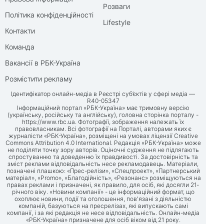
Розваги
Політика конфіденційності
Lifestyle
Контакти
Команда
Вакансії в РБК-Україна
Розмістити рекламу
Ідентифікатор онлайн-медіа в Реєстрі суб’єктів у сфері медіа —
R40-05347
Інформаційний портал «РБК-Україна» має тримовну версію
(українську, російську та англійську), головна сторінка порталу -
https://www.rbc.ua
. Фотографії, зображення належать їх
правовласникам. Всі фотографії на Порталі, авторами яких є
журналісти «РБК-Україна», розміщені на умовах ліцензії Creative
Commons Attribution 4.0 International. Редакція «РБК-Україна» може
не поділяти точку зору авторів. Оціночні судження не підлягають
спростуванню та доведенню їх правдивості. За достовірність та
зміст реклами відповідальність несе рекламодавець. Матеріали,
позначені плашкою: «Прес-релізи», «Спецпроект», «Партнерський
матеріал», «Promo», «Благодійність», «Резонанс» розміщуються на
правах реклами і призначені, як правило, для осіб, які досягли 21-
річного віку. «Новини компанії» - це інформаційний формат, що
охоплює новини, події та оголошення, пов'язані з діяльністю
компаній, базуються на пресрелізах, які випускають самі
компанії, і за які редакція не несе відповідальність. Онлайн-медіа
«РБК-Україна» призначене для осіб віком від 21 року.