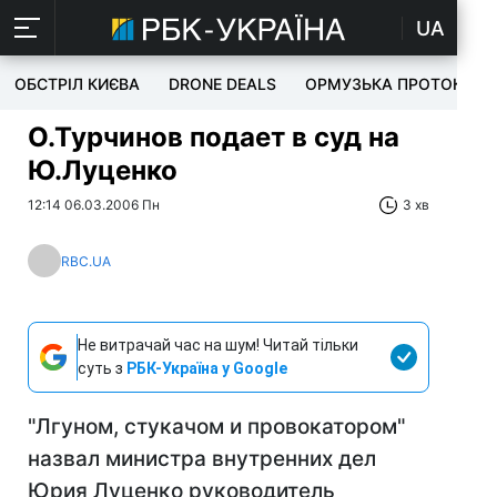
UA
ОБСТРІЛ КИЄВА
DRONE DEALS
ОРМУЗЬКА ПРОТОКА
О.Турчинов подает в суд на
Ю.Луценко
12:14 06.03.2006 Пн
3 хв
RBC.UA
Не витрачай час на шум! Читай тільки
суть з
РБК-Україна у Google
"Лгуном, стукачом и провокатором"
назвал министра внутренних дел
Юрия Луценко руководитель