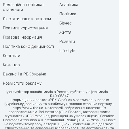
Редакційна політика і
Аналітика
стандарти
Політика
Як стати нашим автором
Бізнес
Правила користування
Життя
Правова інформація
Розваги
Політика конфіденційності
Lifestyle
Контакти
Команда
Вакансії в РБК-Україна
Розмістити рекламу
Ідентифікатор онлайн-медіа в Реєстрі суб’єктів у сфері медіа —
R40-05347
Інформаційний портал «РБК-Україна» має тримовну версію
(українську, російську та англійську), головна сторінка порталу -
https://www.rbc.ua
. Фотографії, зображення належать їх
правовласникам. Всі фотографії на Порталі, авторами яких є
журналісти «РБК-Україна», розміщені на умовах ліцензії Creative
Commons Attribution 4.0 International. Редакція «РБК-Україна» може
не поділяти точку зору авторів. Оціночні судження не підлягають
спростуванню та доведенню їх правдивості. За достовірність та