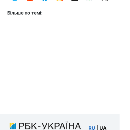
Більше по темі:
RU
|
UA