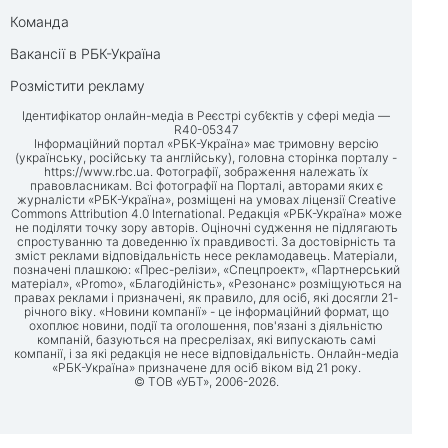
Команда
Вакансії в РБК-Україна
Розмістити рекламу
Ідентифікатор онлайн-медіа в Реєстрі суб’єктів у сфері медіа —
R40-05347
Інформаційний портал «РБК-Україна» має тримовну версію
(українську, російську та англійську), головна сторінка порталу -
https://www.rbc.ua
. Фотографії, зображення належать їх
правовласникам. Всі фотографії на Порталі, авторами яких є
журналісти «РБК-Україна», розміщені на умовах ліцензії Creative
Commons Attribution 4.0 International. Редакція «РБК-Україна» може
не поділяти точку зору авторів. Оціночні судження не підлягають
спростуванню та доведенню їх правдивості. За достовірність та
зміст реклами відповідальність несе рекламодавець. Матеріали,
позначені плашкою: «Прес-релізи», «Спецпроект», «Партнерський
матеріал», «Promo», «Благодійність», «Резонанс» розміщуються на
правах реклами і призначені, як правило, для осіб, які досягли 21-
річного віку. «Новини компанії» - це інформаційний формат, що
охоплює новини, події та оголошення, пов'язані з діяльністю
компаній, базуються на пресрелізах, які випускають самі
компанії, і за які редакція не несе відповідальність. Онлайн-медіа
«РБК-Україна» призначене для осіб віком від 21 року.
© ТОВ «УБТ», 2006-2026.