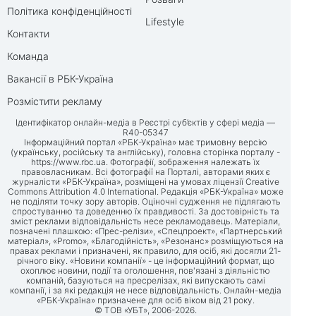
Політика конфіденційності
Lifestyle
Контакти
Команда
Вакансії в РБК-Україна
Розмістити рекламу
Ідентифікатор онлайн-медіа в Реєстрі суб’єктів у сфері медіа —
R40-05347
Інформаційний портал «РБК-Україна» має тримовну версію
(українську, російську та англійську), головна сторінка порталу -
https://www.rbc.ua
. Фотографії, зображення належать їх
правовласникам. Всі фотографії на Порталі, авторами яких є
журналісти «РБК-Україна», розміщені на умовах ліцензії Creative
Commons Attribution 4.0 International. Редакція «РБК-Україна» може
не поділяти точку зору авторів. Оціночні судження не підлягають
спростуванню та доведенню їх правдивості. За достовірність та
зміст реклами відповідальність несе рекламодавець. Матеріали,
позначені плашкою: «Прес-релізи», «Спецпроект», «Партнерський
матеріал», «Promo», «Благодійність», «Резонанс» розміщуються на
правах реклами і призначені, як правило, для осіб, які досягли 21-
річного віку. «Новини компанії» - це інформаційний формат, що
охоплює новини, події та оголошення, пов'язані з діяльністю
компаній, базуються на пресрелізах, які випускають самі
компанії, і за які редакція не несе відповідальність. Онлайн-медіа
«РБК-Україна» призначене для осіб віком від 21 року.
© ТОВ «УБТ», 2006-2026.