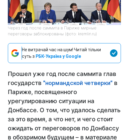
Через год после саммита в Париже мирные
переговоры заблокированы (фото: kremlin.ru)
Не витрачай час на шум! Читай тільки
суть з
РБК-Україна у Google
Прошел уже год после саммита глав
государств
"нормандской четверки"
в
Париже, посвященного
урегулированию ситуации на
Донбассе. О том, что удалось сделать
за это время, а что нет, и чего стоит
ожидать от переговоров по Донбассу
в обозримом будущем – в материале