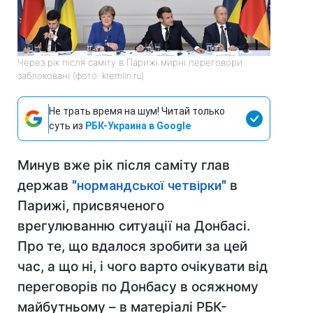
Через рік після саміту в Парижі мирні переговори
заблоковані (фото: kremlin.ru)
Не трать время на шум! Читай только
суть из
РБК-Украина в Google
Минув вже рік після саміту глав
держав
"нормандської четвірки"
в
Парижі, присвяченого
врегулюванню ситуації на Донбасі.
Про те, що вдалося зробити за цей
час, а що ні, і чого варто очікувати від
переговорів по Донбасу в осяжному
майбутньому – в матеріалі РБК-