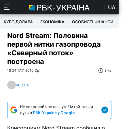
UA
КУРС ДОЛАРА
ЕКОНОМІКА
ОСОБИСТІ ФІНАНСИ
TEC
Nord Stream: Половина
первой нитки газопровода
«Северный поток»
построена
18:34 17.11.2010 Ср
3 хв
RBC.UA
Не витрачай час на шум! Читай тільки
суть з
РБК-Україна у Google
Консорциум Nord Stream сообщил о