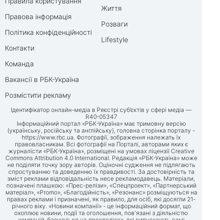
Правила користування
Життя
Правова інформація
Розваги
Політика конфіденційності
Lifestyle
Контакти
Команда
Вакансії в РБК-Україна
Розмістити рекламу
Ідентифікатор онлайн-медіа в Реєстрі суб’єктів у сфері медіа —
R40-05347
Інформаційний портал «РБК-Україна» має тримовну версію
(українську, російську та англійську), головна сторінка порталу -
https://www.rbc.ua
. Фотографії, зображення належать їх
правовласникам. Всі фотографії на Порталі, авторами яких є
журналісти «РБК-Україна», розміщені на умовах ліцензії Creative
Commons Attribution 4.0 International. Редакція «РБК-Україна» може
не поділяти точку зору авторів. Оціночні судження не підлягають
спростуванню та доведенню їх правдивості. За достовірність та
зміст реклами відповідальність несе рекламодавець. Матеріали,
позначені плашкою: «Прес-релізи», «Спецпроект», «Партнерський
матеріал», «Promo», «Благодійність», «Резонанс» розміщуються на
правах реклами і призначені, як правило, для осіб, які досягли 21-
річного віку. «Новини компанії» - це інформаційний формат, що
охоплює новини, події та оголошення, пов'язані з діяльністю
компаній, базуються на пресрелізах, які випускають самі