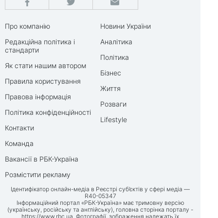
Про компанію
Новини України
Редакційна політика і
Аналітика
стандарти
Політика
Як стати нашим автором
Бізнес
Правила користування
Життя
Правова інформація
Розваги
Політика конфіденційності
Lifestyle
Контакти
Команда
Вакансії в РБК-Україна
Розмістити рекламу
Ідентифікатор онлайн-медіа в Реєстрі суб’єктів у сфері медіа —
R40-05347
Інформаційний портал «РБК-Україна» має тримовну версію
(українську, російську та англійську), головна сторінка порталу -
https://www.rbc.ua
. Фотографії, зображення належать їх