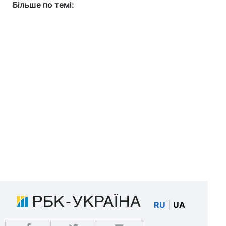
Більше по темі:
RU
|
UA