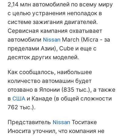
2,14 млн автомобилей по всему миру
с целью устранения неполадок в
системе зажигания двигателей.
Сервисная кампания охватывает
автомобили
Nissan
March (Micra - за
пределами Азии), Cube и еще с
десяток других моделей.
Как сообщалось, наибольшее
количество автомашин будет
отозвано в Японии (835 тыс.), а также
в
США
и Канаде (в общей сложности
762 тыс.).
Представитель
Nissan
Тоситаке
Иносита уточнил, что компания не