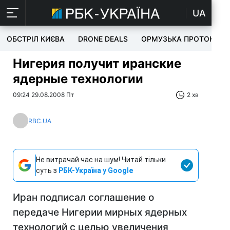
UA
ОБСТРІЛ КИЄВА
DRONE DEALS
ОРМУЗЬКА ПРОТОКА
Нигерия получит иранские
ядерные технологии
09:24 29.08.2008 Пт
2 хв
RBC.UA
Не витрачай час на шум! Читай тільки
суть з
РБК-Україна у Google
Иран подписал соглашение о
передаче Нигерии мирных ядерных
технологий с целью увеличения