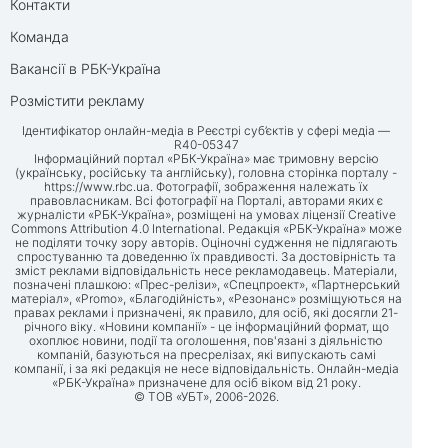
Контакти
Команда
Вакансії в РБК-Україна
Розмістити рекламу
Ідентифікатор онлайн-медіа в Реєстрі суб’єктів у сфері медіа —
R40-05347
Інформаційний портал «РБК-Україна» має тримовну версію
(українську, російську та англійську), головна сторінка порталу -
https://www.rbc.ua
. Фотографії, зображення належать їх
правовласникам. Всі фотографії на Порталі, авторами яких є
журналісти «РБК-Україна», розміщені на умовах ліцензії Creative
Commons Attribution 4.0 International. Редакція «РБК-Україна» може
не поділяти точку зору авторів. Оціночні судження не підлягають
спростуванню та доведенню їх правдивості. За достовірність та
зміст реклами відповідальність несе рекламодавець. Матеріали,
позначені плашкою: «Прес-релізи», «Спецпроект», «Партнерський
матеріал», «Promo», «Благодійність», «Резонанс» розміщуються на
правах реклами і призначені, як правило, для осіб, які досягли 21-
річного віку. «Новини компанії» - це інформаційний формат, що
охоплює новини, події та оголошення, пов'язані з діяльністю
компаній, базуються на пресрелізах, які випускають самі
компанії, і за які редакція не несе відповідальність. Онлайн-медіа
«РБК-Україна» призначене для осіб віком від 21 року.
© ТОВ «УБТ», 2006-2026.