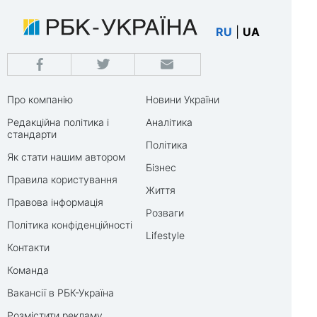
RU
|
UA
Про компанію
Новини України
Редакційна політика і
Аналітика
стандарти
Політика
Як стати нашим автором
Бізнес
Правила користування
Життя
Правова інформація
Розваги
Політика конфіденційності
Lifestyle
Контакти
Команда
Вакансії в РБК-Україна
Розмістити рекламу