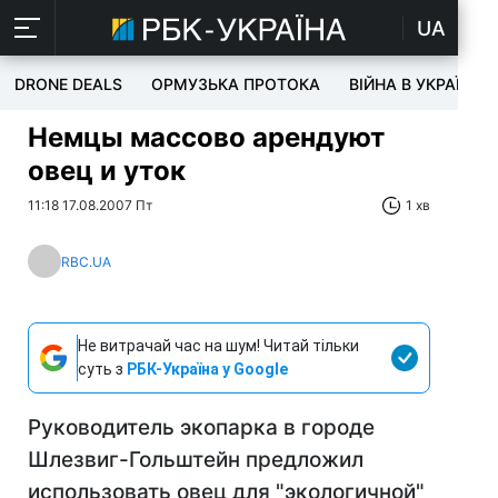
UA
DRONE DEALS
ОРМУЗЬКА ПРОТОКА
ВІЙНА В УКРАЇНІ
Немцы массово арендуют
овец и уток
11:18 17.08.2007 Пт
1 хв
RBC.UA
Не витрачай час на шум! Читай тільки
суть з
РБК-Україна у Google
Руководитель экопарка в городе
Шлезвиг-Гольштейн предложил
использовать овец для "экологичной"