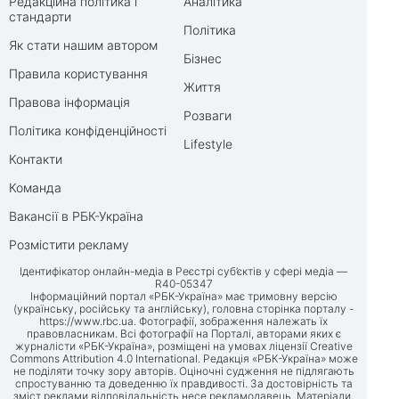
Редакційна політика і
Аналітика
стандарти
Політика
Як стати нашим автором
Бізнес
Правила користування
Життя
Правова інформація
Розваги
Політика конфіденційності
Lifestyle
Контакти
Команда
Вакансії в РБК-Україна
Розмістити рекламу
Ідентифікатор онлайн-медіа в Реєстрі суб’єктів у сфері медіа —
R40-05347
Інформаційний портал «РБК-Україна» має тримовну версію
(українську, російську та англійську), головна сторінка порталу -
https://www.rbc.ua
. Фотографії, зображення належать їх
правовласникам. Всі фотографії на Порталі, авторами яких є
журналісти «РБК-Україна», розміщені на умовах ліцензії Creative
Commons Attribution 4.0 International. Редакція «РБК-Україна» може
не поділяти точку зору авторів. Оціночні судження не підлягають
спростуванню та доведенню їх правдивості. За достовірність та
зміст реклами відповідальність несе рекламодавець. Матеріали,