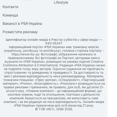
Lifestyle
Контакти
Команда
Вакансії в РБК-Україна
Розмістити рекламу
Ідентифікатор онлайн-медіа в Реєстрі суб’єктів у сфері медіа —
R40-05347
Інформаційний портал «РБК-Україна» має тримовну версію
(українську, російську та англійську), головна сторінка порталу -
https://www.rbc.ua
. Фотографії, зображення належать їх
правовласникам. Всі фотографії на Порталі, авторами яких є
журналісти «РБК-Україна», розміщені на умовах ліцензії Creative
Commons Attribution 4.0 International. Редакція «РБК-Україна» може
не поділяти точку зору авторів. Оціночні судження не підлягають
спростуванню та доведенню їх правдивості. За достовірність та
зміст реклами відповідальність несе рекламодавець. Матеріали,
позначені плашкою: «Прес-релізи», «Спецпроект», «Партнерський
матеріал», «Promo», «Благодійність», «Резонанс» розміщуються на
правах реклами і призначені, як правило, для осіб, які досягли 21-
річного віку. «Новини компанії» - це інформаційний формат, що
охоплює новини, події та оголошення, пов'язані з діяльністю
компаній, базуються на пресрелізах, які випускають самі
компанії, і за які редакція не несе відповідальність. Онлайн-медіа
«РБК-Україна» призначене для осіб віком від 21 року.
© ТОВ «УБТ», 2006-2026.