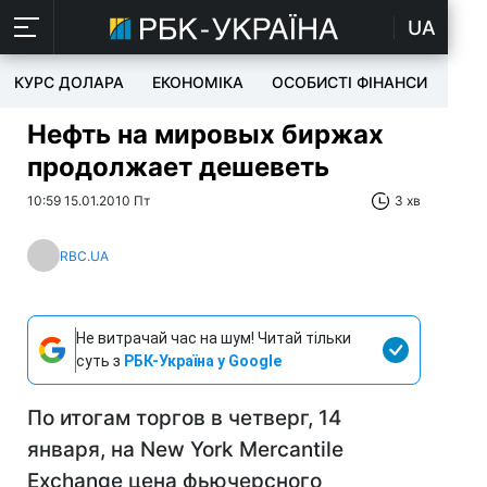
UA
КУРС ДОЛАРА
ЕКОНОМІКА
ОСОБИСТІ ФІНАНСИ
TEC
Нефть на мировых биржах
продолжает дешеветь
10:59 15.01.2010 Пт
3 хв
RBC.UA
Не витрачай час на шум! Читай тільки
суть з
РБК-Україна у Google
По итогам торгов в четверг, 14
января, на New York Mercantile
Exchange цена фьючерсного