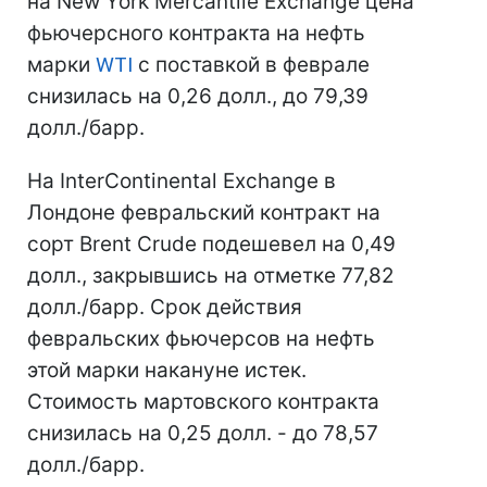
на New York Mercantile Exchange цена
фьючерсного контракта на нефть
марки
WTI
с поставкой в феврале
снизилась на 0,26 долл., до 79,39
долл./барр.
На InterContinental Exchange в
Лондоне февральский контракт на
сорт Brent Crude подешевел на 0,49
долл., закрывшись на отметке 77,82
долл./барр. Срок действия
февральских фьючерсов на нефть
этой марки накануне истек.
Стоимость мартовского контракта
снизилась на 0,25 долл. - до 78,57
долл./барр.