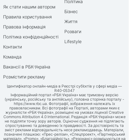
Політика
Як стати нашим автором
Бізнес
Правила користування
Життя
Правова інформація
Розваги
Політика конфіденційності
Lifestyle
Контакти
Команда
Вакансії в РБК-Україна
Розмістити рекламу
Ідентифікатор онлайн-медіа в Реєстрі суб’єктів у сфері медіа —
R40-05347
Інформаційний портал «РБК-Україна» має тримовну версію
(українську, російську та англійську), головна сторінка порталу -
https://www.rbc.ua
. Фотографії, зображення належать їх
правовласникам. Всі фотографії на Порталі, авторами яких є
журналісти «РБК-Україна», розміщені на умовах ліцензії Creative
Commons Attribution 4.0 International. Редакція «РБК-Україна» може
не поділяти точку зору авторів. Оціночні судження не підлягають
спростуванню та доведенню їх правдивості. За достовірність та
зміст реклами відповідальність несе рекламодавець. Матеріали,
позначені плашкою: «Прес-релізи», «Спецпроект», «Партнерський
матеріал», «Promo», «Благодійність», «Резонанс» розміщуються на